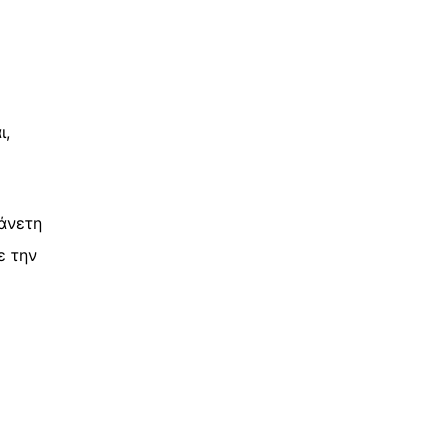
ι,
άνετη
ε την