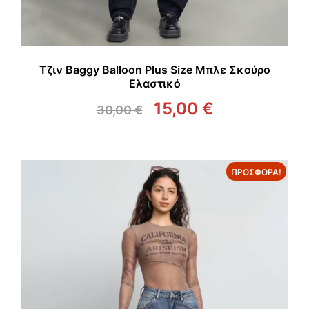
Τζιν Baggy Balloon Plus Size Μπλε Σκούρο
Ελαστικό
15,00
€
30,00
€
Original
Η
price
τρέχουσα
was:
τιμή
30,00 €.
είναι:
ΠΡΟΣΦΟΡΆ!
15,00 €.