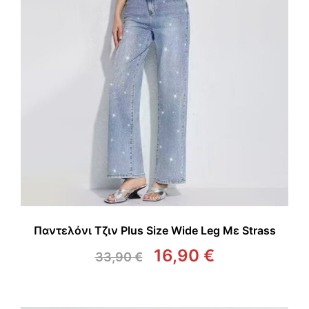
Παντελόνι Τζιν Plus Size Wide Leg Με Strass
16,90
€
33,90
€
Original
Η
price
τρέχουσα
was:
τιμή