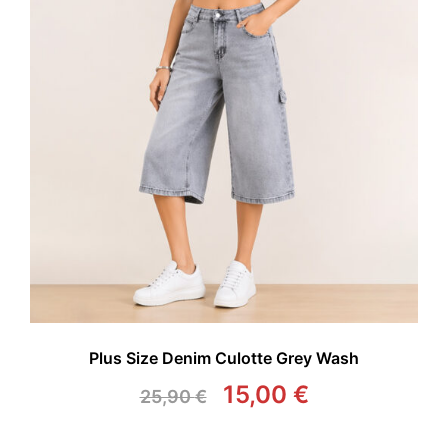
Plus Size Denim Culotte Grey Wash
15,00
€
25,90
€
Original
Η
price
τρέχουσα