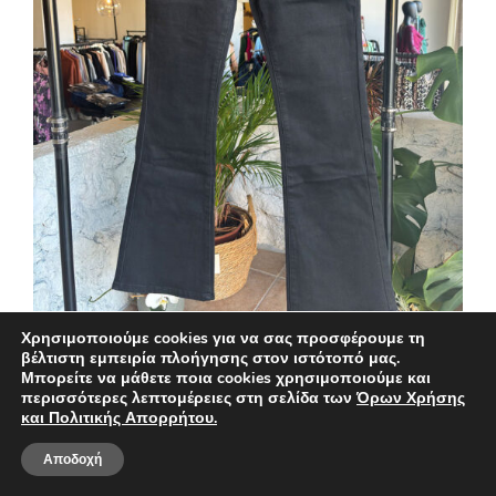
Χρησιμοποιούμε cookies για να σας προσφέρουμε τη
βέλτιστη εμπειρία πλοήγησης στον ιστότοπό μας.
Τζιν Παντελόνι Extra Ελαστικό Plus Size Push
Μπορείτε να μάθετε ποια cookies χρησιμοποιούμε και
περισσότερες λεπτομέρειες στη σελίδα των
Όρων Χρήσης
Up Μαύρο
και Πολιτικής Απορρήτου.
15,00
€
26,00
€
ΦΙΛΤΡΑ
Original
Η
Αποδοχή
price
τρέχουσα