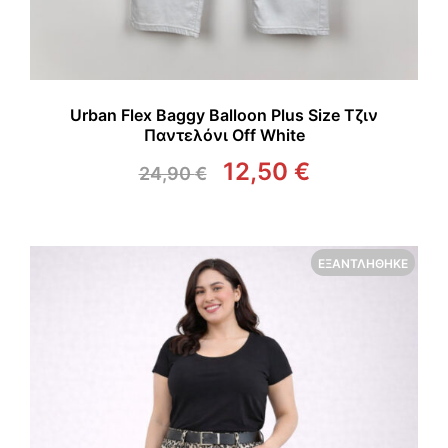
Urban Flex Baggy Balloon Plus Size Τζιν
Παντελόνι Off White
12,50
€
24,90
€
Original
Η
price
τρέχουσα
was:
τιμή
24,90 €.
είναι:
ΕΞΑΝΤΛΉΘΗΚΕ
12,50 €.