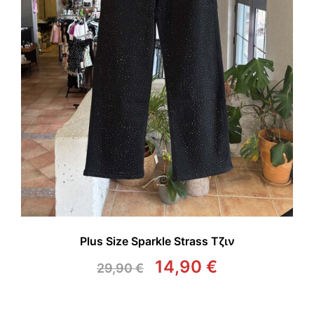
Plus Size Sparkle Strass Τζιν
14,90
€
29,90
€
Original
Η
price
τρέχουσα