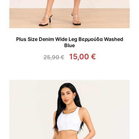
Plus Size Denim Wide Leg Βερμούδα Washed
Blue
15,00
€
25,90
€
Original
Η
price
τρέχουσα
was:
τιμή
25,90 €.
είναι:
15,00 €.