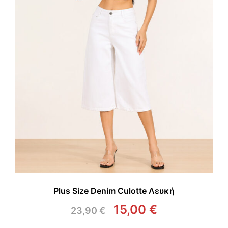
Plus Size Denim Culotte Λευκή
15,00
€
23,90
€
Original
Η