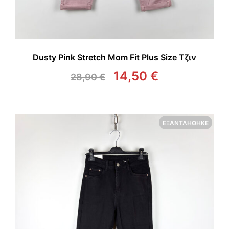
Dusty Pink Stretch Mom Fit Plus Size Τζιν
14,50
€
28,90
€
Original
Η
price
τρέχουσα
was:
τιμή
28,90 €.
είναι:
ΕΞΑΝΤΛΉΘΗΚΕ
14,50 €.