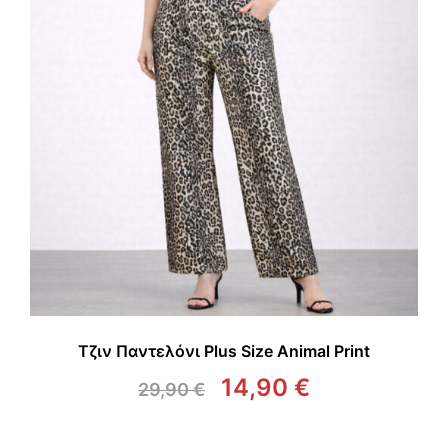
Τζιν Παντελόνι Plus Size Animal Print
14,90
€
29,90
€
Original
Η
price
τρέχουσα