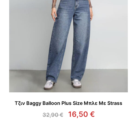
Τζιν Baggy Balloon Plus Size Μπλε Με Strass
16,50
€
32,90
€
Original
Η
price
τρέχουσα
was:
τιμή