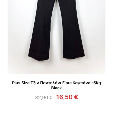
Plus Size Τζιν Παντελόνι Flare Καμπάνα -5Kg
Black
16,50
€
32,90
€
Original
Η
price
τρέχουσα