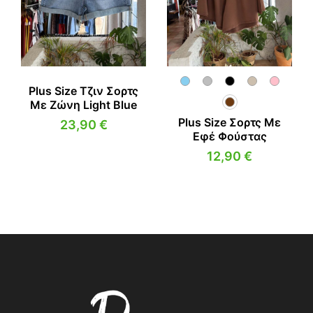
ΜΠΛΟΎΖΕΣ
ΟΛΌΣΩΜΑ
ΜΠΟΥΦΆΝ
ΠΑΝΤΕΛΌΝΙ
ΟΛΌΣΩΜΑ
ΠΑΝΩΦΌΡΙΑ
ΠΑΝΤΕΛΌΝΙ
ΠΟΥΚΆΜΙΣΑ
Plus Size Τζιν Σορτς
Με Ζώνη Light Blue
ΠΑΝΩΦΌΡΙΑ
ΣΑΚΆΚΙΑ
Plus Size Σορτς Με
23,90
€
Εφέ Φούστας
ΠΟΥΚΆΜΙΣΑ
ΣΕΤ
12,90
€
ΣΑΚΆΚΙΑ
ΦΟΡΈΜΑΤΑ
ΣΕΤ
ΦΌΡΜΕΣ
ΦΟΡΈΜΑΤΑ
ΦΟΎΣΤΕΣ
ΦΌΡΜΕΣ
ΦΟΎΣΤΕΣ