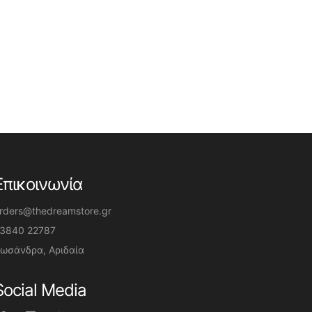
Επικοινωνία
rders@thedreamstore.gr
3840 22787
ωσάνδρα, Αριδαία
Social Media