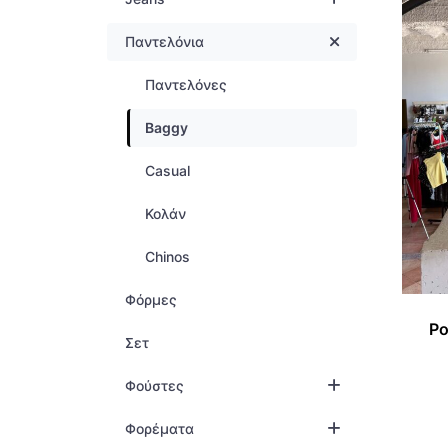
ΜΠ
ΟΛ
Παντελόνια
ΜΠ
ΠΑ
Παντελόνες
ΟΛ
ΠΑ
Baggy
ΠΑ
ΠΟ
ΠΑ
ΣΑ
Casual
ΠΟ
ΣΕ
Κολάν
ΣΑ
ΦΟ
Chinos
ΣΕ
ΦΌ
Φόρμες
Po
ΦΟ
ΦΟ
Σετ
ΦΌ
Φούστες
ΦΟ
Φορέματα