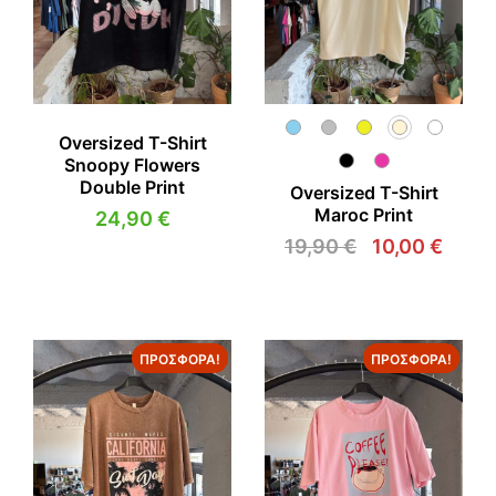
Oversized T-Shirt
Snoopy Flowers
Double Print
Oversized T-Shirt
Maroc Print
24,90
€
19,90
€
10,00
€
Original
Η
price
τρέχ
was:
τιμή
19,90 €.
είναι:
10,00
ΠΡΟΣΦΟΡΆ!
ΠΡΟΣΦΟΡΆ!