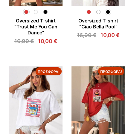
Oversized T-shirt
Oversized T-shirt
“Trust Me You Can
“Ciao Bella Pool”
Dance”
16,90
€
10,00
€
Original
Η
16,90
€
10,00
€
price
τρέχ
Original
Η
was:
τιμή
price
τρέχουσα
16,90 €.
είναι:
was:
τιμή
10,00
16,90 €.
είναι:
10,00 €.
ΠΡΟΣΦΟΡΆ!
ΠΡΟΣΦΟΡΆ!