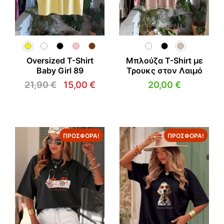
Oversized T-Shirt
Μπλούζα T-Shirt με
Baby Girl 89
Τρουκς στον Λαιμό
21,90
€
15,00
€
20,00
€
Original
Η
price
τρέχουσα
was:
τιμή
21,90 €.
είναι:
15,00 €.
ΠΡΟΣΦΟΡΆ!
ΠΡΟΣΦΟΡΆ!