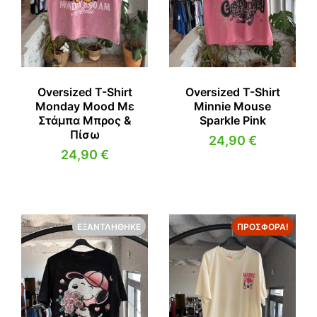
ΜΠΛΟΎΖΕΣ
ΟΛΌΣΩΜΑ
ΜΠΟΥΦΆΝ
ΠΑΝΤΕΛΌΝΙ
ΟΛΌΣΩΜΑ
ΠΑΝΩΦΌΡΙΑ
ΠΑΝΤΕΛΌΝΙ
ΠΟΥΚΆΜΙΣΑ
Oversized T-Shirt
Oversized T-Shirt
Monday Mood Με
Minnie Mouse
Στάμπα Μπρος &
Sparkle Pink
ΠΑΝΩΦΌΡΙΑ
ΣΑΚΆΚΙΑ
Πίσω
24,90
€
ΠΟΥΚΆΜΙΣΑ
ΣΕΤ
24,90
€
ΣΑΚΆΚΙΑ
ΦΟΡΈΜΑΤΑ
ΣΕΤ
ΦΌΡΜΕΣ
ΕΞΑΝΤΛΉΘΗΚΕ
ΠΡΟΣΦΟΡΆ!
ΦΟΡΈΜΑΤΑ
ΦΟΎΣΤΕΣ
ΦΌΡΜΕΣ
ΦΟΎΣΤΕΣ