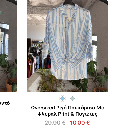
Σ
οντό
Oversized Ριγέ Πουκάμισο Με
Φλοράλ Print & Παγιέτες
29,90
€
10,00
€
l
Η
Original
Η
τρέχουσα
price
τρέχουσα
τιμή
was:
τιμή