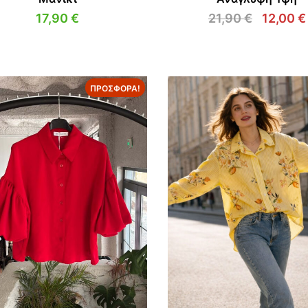
17,90
€
21,90
€
12,00
€
Original
price
was:
21,90 €
ΠΡΟΣΦΟΡΆ!