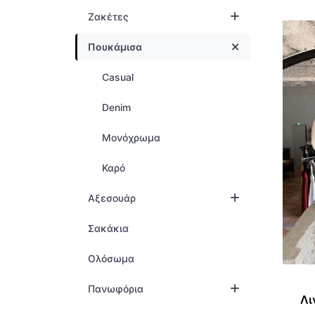
Ζακέτες
Πουκάμισα
Casual
Denim
Μονόχρωμα
Καρό
Αξεσουάρ
Σακάκια
Ολόσωμα
Πανωφόρια
Λι