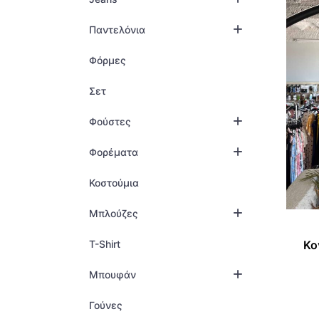
ΜΠ
ΟΛ
Παντελόνια
ΜΠ
ΠΑ
Φόρμες
ΟΛ
ΠΑ
Σετ
ΠΑ
ΠΟ
ΠΑ
ΣΑ
Φούστες
ΠΟ
ΣΕ
Φορέματα
ΣΑ
ΦΟ
Κοστούμια
ΣΕ
ΦΌ
Μπλούζες
ΦΟ
ΦΟ
T-Shirt
Κο
ΦΌ
Μπουφάν
ΦΟ
Γούνες