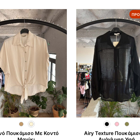
20,00 €
ΠΡΟ
νό Πουκάμισο Με Κοντό
Airy Texture Πουκάμισ
Μανίκι
Ανάγλυφη Υφή