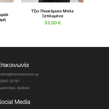
Τζιν Πουκάμισο Μπλε
οράλ
Ξεπλυμένο
μμή
33,00
€
Επικοινωνία
rders@thedreamstore.gr
3840 22787
ωσάνδρα, Αριδαία
Social Media