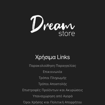
ΜΠΛΟΎΖΕΣ
ΟΛΌΣΩΜΑ
ΜΠΟΥΦΆΝ
ΠΑΝΤΕΛΌΝΙ
ΟΛΌΣΩΜΑ
ΠΑΝΩΦΌΡΙΑ
ΠΑΝΤΕΛΌΝΙ
ΠΟΥΚΆΜΙΣΑ
ΠΑΝΩΦΌΡΙΑ
ΣΑΚΆΚΙΑ
ΠΟΥΚΆΜΙΣΑ
ΣΕΤ
Χρήσιμα Links
ΣΑΚΆΚΙΑ
ΦΟΡΈΜΑΤΑ
Παρακολούθηση Παραγγελίας
ΣΕΤ
ΦΌΡΜΕΣ
Επικοινωνία
Τρόποι Πληρωμής
ΦΟΡΈΜΑΤΑ
ΦΟΎΣΤΕΣ
Τρόποι Αποστολής
ΦΌΡΜΕΣ
Επιστροφές Προϊόντων και Ακυρώσεις
Υπαναχώρηση από Αγορά
ΦΟΎΣΤΕΣ
Όροι Χρήσης και Πολιτική Απορρήτου