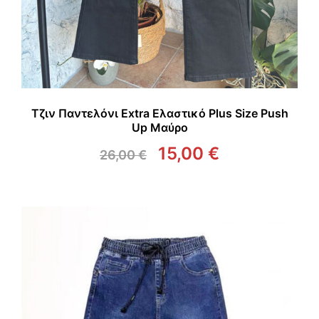
Τζιν Παντελόνι Extra Ελαστικό Plus Size Push
Up Μαύρο
15,00
€
26,00
€
Original
Η
price
τρέχουσα
was:
τιμή
26,00 €.
είναι:
15,00 €.