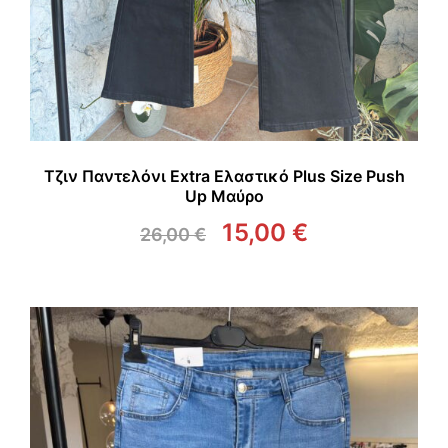
Τζιν Παντελόνι Extra Ελαστικό Plus Size Push
Up Μαύρο
15,00
€
26,00
€
Original
Η
price
τρέχουσα
was:
τιμή
26,00 €.
είναι:
15,00 €.