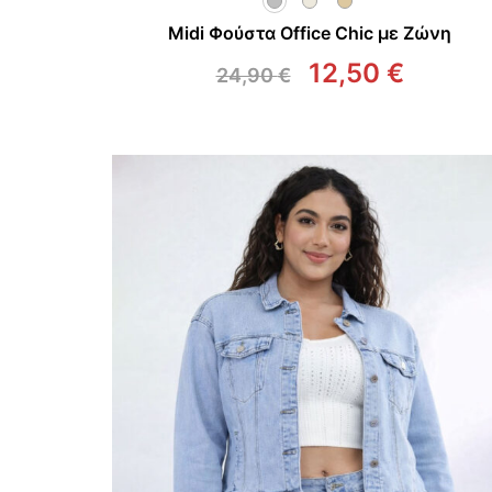
Midi Φούστα Office Chic με Ζώνη
12,50
€
24,90
€
Original
Η
price
τρέχο
was:
τιμή
24,90 €.
είναι:
12,50 