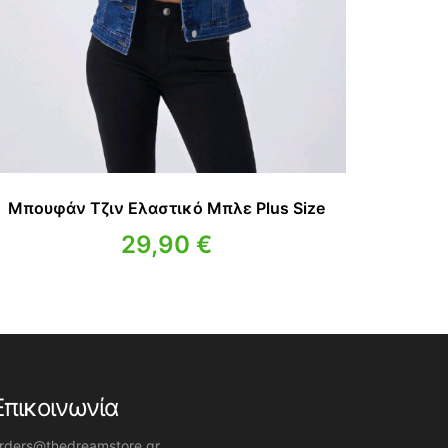
Μπουφάν Τζιν Ελαστικό Μπλε Plus Size
29,90
€
Επικοινωνία
rders@thedreamstore.gr