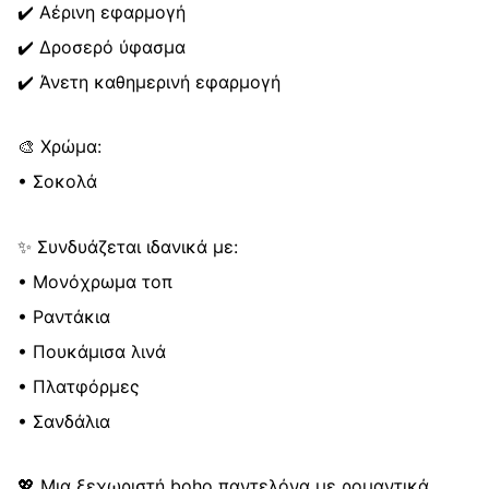
✔️ Αέρινη εφαρμογή
✔️ Δροσερό ύφασμα
✔️ Άνετη καθημερινή εφαρμογή
🎨 Χρώμα:
• Σοκολά
✨ Συνδυάζεται ιδανικά με:
• Μονόχρωμα τοπ
• Ραντάκια
• Πουκάμισα λινά
• Πλατφόρμες
• Σανδάλια
💖 Μια ξεχωριστή boho παντελόνα με ρομαντικά