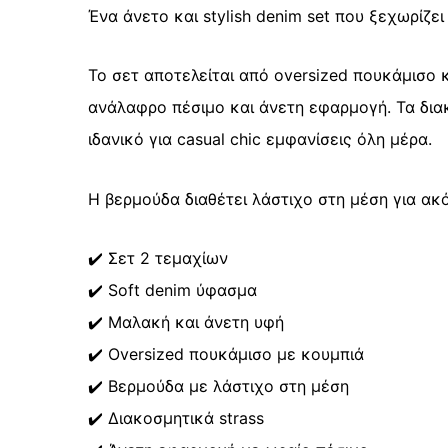
Ένα άνετο και stylish denim set που ξεχωρίζε
Το σετ αποτελείται από oversized πουκάμισο 
ανάλαφρο πέσιμο και άνετη εφαρμογή. Τα διακ
ιδανικό για casual chic εμφανίσεις όλη μέρα.
Η βερμούδα διαθέτει λάστιχο στη μέση για ακ
✔️ Σετ 2 τεμαχίων
✔️ Soft denim ύφασμα
✔️ Μαλακή και άνετη υφή
✔️ Oversized πουκάμισο με κουμπιά
✔️ Βερμούδα με λάστιχο στη μέση
✔️ Διακοσμητικά strass