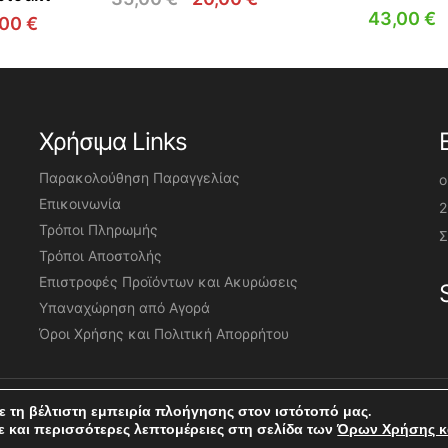
Original
Η
43,00
€
,00
€
price
τρέχουσα
ginal
Η
was:
τιμή
ce
τρέχουσα
35,00 €.
είναι:
s:
τιμή
20,00 €.
90 €.
είναι:
15,00 €.
Χρήσιμα Links
Παρακολούθηση Παραγγελίας
o
Επικοινωνία
2
Τρόποι Πληρωμής
Σ
Τρόποι Αποστολής
Επιστροφές Προϊόντων και Ακυρώσεις
Υπαναχώρηση από Αγορά
Όροι Χρήσης και Πολιτική Απορρήτου
 τη βέλτιστη εμπειρία πλοήγησης στον ιστότοπό μας.
ε και περισσότερες λεπτομέρειες στη σελίδα των
Όρων Χρήσης κα