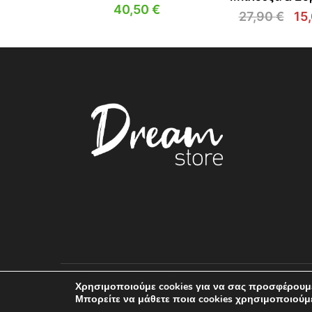
40,50
€
27,90
€
15
Ori
pri
wa
27,
Χρησιμοποιούμε cookies για να σας προσφέρουμε
Dreamstore © 2026 | Website by Themis Boltsis
Μπορείτε να μάθετε ποια cookies χρησιμοποιούμ