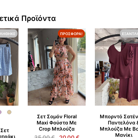
ετικά Προϊόντα
ΤΛΉΘΗΚΕ
ΠΡΟΣΦΟΡΆ!
ΕΞΑΝΤΛ
Σετ Σομόν Floral
Μπορντό Σατέν
Maxi Φούστα Με
Παντελόνα 
Crop Μπλούζα
Μπλούζα Με Β
 Σετ
Μανίκι
ρτσάκι
35,00
€
20,00
€