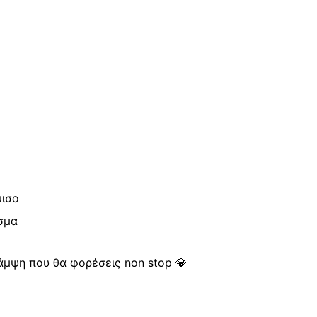
μισο
σμα
λάμψη που θα φορέσεις non stop 💎