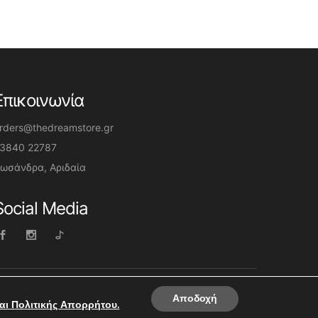
Επικοινωνία
rders@thedreamstore.gr
3840 22787
ωσάνδρα, Αριδαία
Social Media
Αποδοχή
ι Πολιτικής Απορρήτου.