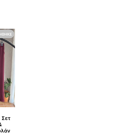
ΉΘΗΚΕ
 Σετ
&
ολάν