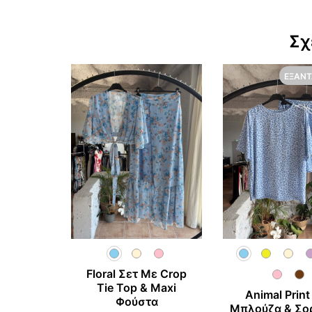
Σχ
ΕΞΑΝ
Floral Σετ Με Crop
Tie Top & Maxi
Animal Print
Φούστα
Μπλούζα & Σο