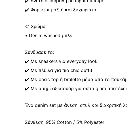
✔️ Άνετη εφαρμογή με ωραίο πέσιμο
✔️ Φοριέται μαζί ή και ξεχωριστά
🎨 Χρώμα
• Denim washed μπλε
Συνδύασέ το:
✔️ Με sneakers για everyday look
✔️ Με πέδιλα για πιο chic outfit
✔️ Με basic top ή bralette μέσα από το πουκά
✔️ Με ασημί αξεσουάρ για extra glam αποτέλε
Ένα denim set με άνεση, στυλ και διακριτική 
Σύνθεση: 95% Cotton / 5% Polyester