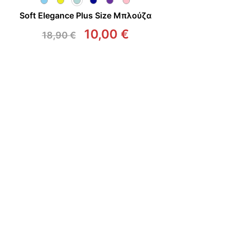
Soft Elegance Plus Size Μπλούζα
10,00
€
18,90
€
Original
Η
price
τρέχουσα
was:
τιμή
18,90 €.
είναι:
10,00 €.