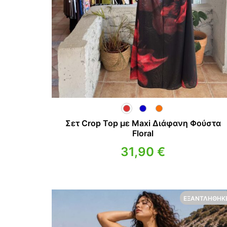
Σετ Crop Top με Maxi Διάφανη Φούστα
Floral
31,90
€
ΕΞΑΝΤΛΉΘΗΚ