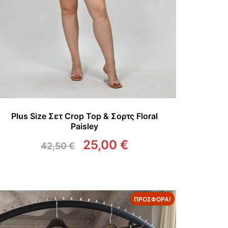
Plus Size Σετ Crop Top & Σορτς Floral
Paisley
25,00
€
42,50
€
Original
Η
price
τρέχουσα
was:
τιμή
42,50 €.
είναι:
ΠΡΟΣΦΟΡΆ!
25,00 €.