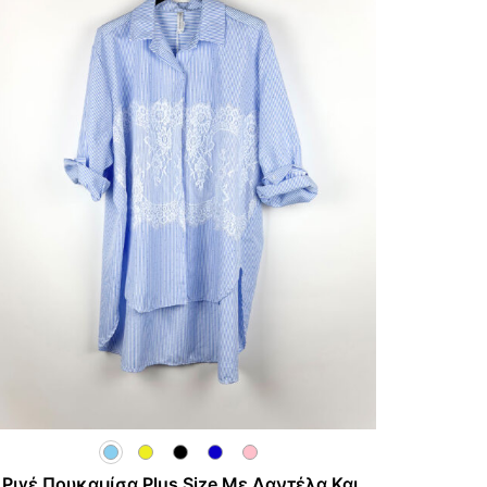
Ριγέ Πουκαμίσα Plus Size Με Δαντέλα Και