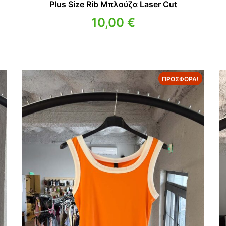
Plus Size Rib Μπλούζα Laser Cut
10,00
€
υσα
ΠΡΟΣΦΟΡΆ!
€.