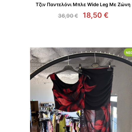
Τζιν Παντελόνι Μπλε Wide Leg Με Ζώνη
18,50
€
36,90
€
Original
Η
price
τρέχο
was:
τιμή
36,90 €.
είναι:
18,50 
ΝΈ