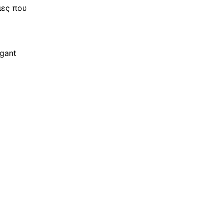
ιες που
egant