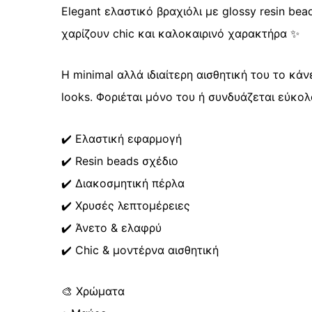
Elegant ελαστικό βραχιόλι με glossy resin be
χαρίζουν chic και καλοκαιρινό χαρακτήρα ✨
Η minimal αλλά ιδιαίτερη αισθητική του το κάν
looks. Φοριέται μόνο του ή συνδυάζεται εύκολ
✔️ Ελαστική εφαρμογή
✔️ Resin beads σχέδιο
✔️ Διακοσμητική πέρλα
✔️ Χρυσές λεπτομέρειες
✔️ Άνετο & ελαφρύ
✔️ Chic & μοντέρνα αισθητική
🎨 Χρώματα