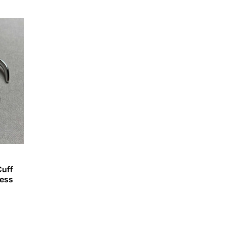
Cuff
less