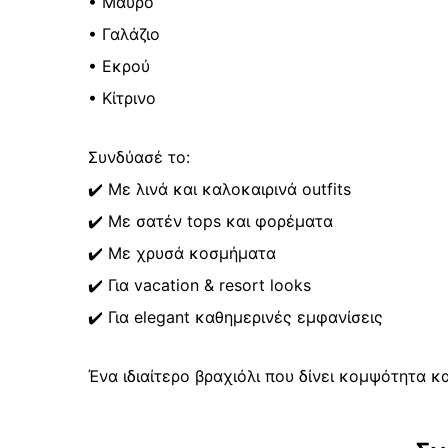
• Μαύρο
• Γαλάζιο
• Εκρού
• Κίτρινο
Συνδύασέ το:
✔️ Με λινά και καλοκαιρινά outfits
✔️ Με σατέν tops και φορέματα
✔️ Με χρυσά κοσμήματα
✔️ Για vacation & resort looks
✔️ Για elegant καθημερινές εμφανίσεις
Ένα ιδιαίτερο βραχιόλι που δίνει κομψότητα κα