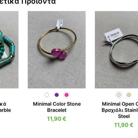
ετικά Προϊόντα
ικά
Minimal Color Stone
Minimal Open 
arble
Bracelet
Βραχιόλι Stain
Steel
11,90
€
11,90
€