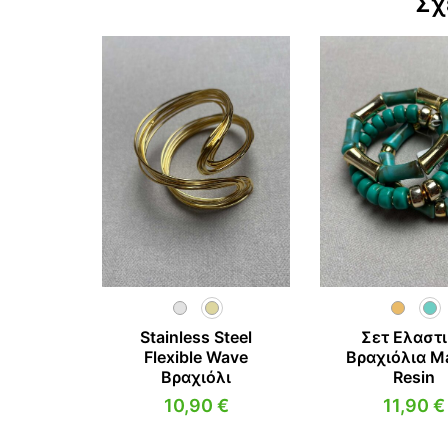
Σχ
Stainless Steel
Σετ Ελαστ
Flexible Wave
Βραχιόλια M
Βραχιόλι
Resin
10,90
€
11,90
€