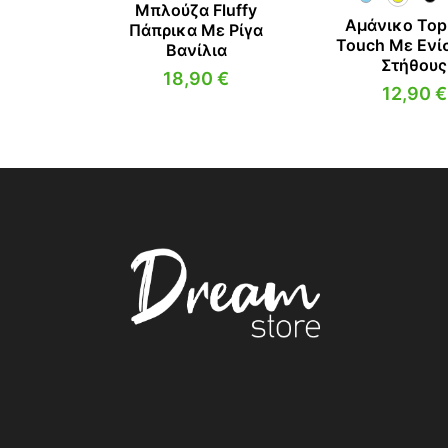
Μπλούζα Fluffy
Αμάνικο Top
Πάπρικα Με Ρίγα
Touch Με Ενί
Βανίλια
Στήθους
18,90
€
12,90
€