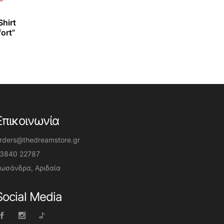
hirt
ort”
Επικοινωνία
rders@thedreamstore.gr
3840 22787
ωσάνδρα, Αριδαία
Social Media