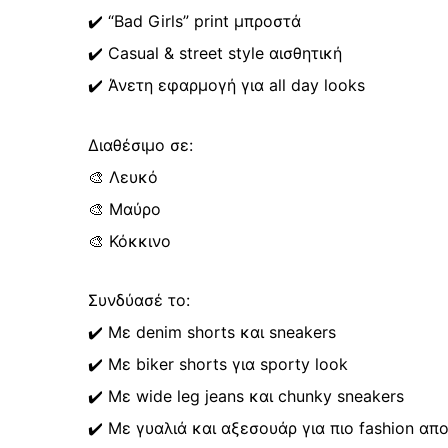
✔️ “Bad Girls” print μπροστά
✔️ Casual & street style αισθητική
✔️ Άνετη εφαρμογή για all day looks
Διαθέσιμο σε:
🎨 Λευκό
🎨 Μαύρο
🎨 Κόκκινο
Συνδύασέ το:
✔️ Με denim shorts και sneakers
✔️ Με biker shorts για sporty look
✔️ Με wide leg jeans και chunky sneakers
✔️ Με γυαλιά και αξεσουάρ για πιο fashion απ