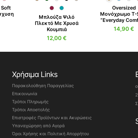
 Soft
Oversized
σχυση
Μονόχρωμο T-S
Μπλούζα Ψιλό
“Everyday Comf
Πλεκτό Με Χρυσά
14,90
€
Κουμπιά
12,00
€
Χρήσιμα Links
Παρακολούθηση Παραγγελίας
o
Επικοινωνία
2
Τρόποι Πληρωμής
Σ
Τρόποι Αποστολής
Επιστροφές Προϊόντων και Ακυρώσεις
Υπαναχώρηση από Αγορά
Όροι Χρήσης και Πολιτική Απορρήτου