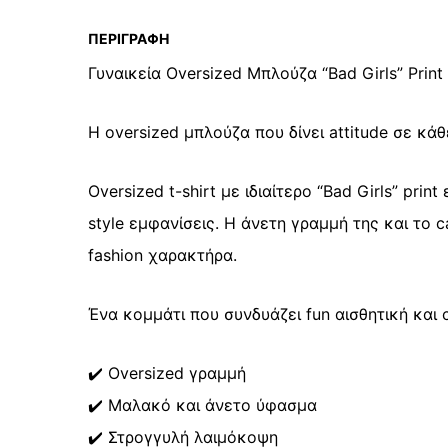
ΠΕΡΙΓΡΑΦΉ
Γυναικεία Oversized Μπλούζα “Bad Girls” Print
Η oversized μπλούζα που δίνει attitude σε κάθ
Oversized t-shirt με ιδιαίτερο “Bad Girls” print
style εμφανίσεις. Η άνετη γραμμή της και το c
fashion χαρακτήρα.
Ένα κομμάτι που συνδυάζει fun αισθητική και 
✔️ Oversized γραμμή
✔️ Μαλακό και άνετο ύφασμα
✔️ Στρογγυλή λαιμόκοψη