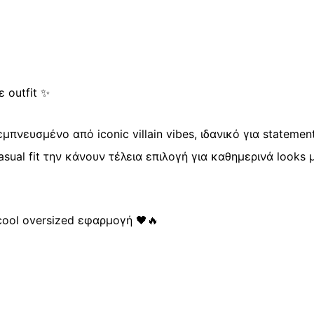
quantity
ε outfit ✨
 εμπνευσμένο από iconic villain vibes, ιδανικό για statement
asual fit την κάνουν τέλεια επιλογή για καθημερινά looks 
cool oversized εφαρμογή 🖤🔥