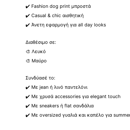
✔️ Fashion dog print μπροστά
✔️ Casual & chic αισθητική
✔️ Άνετη εφαρμογή για all day looks
Διαθέσιμο σε:
🎨 Λευκό
🎨 Μαύρο
Συνδύασέ το:
✔️ Με jean ή λινό παντελόνι
✔️ Με χρυσά accessories για elegant touch
✔️ Με sneakers ή flat σανδάλια
✔️ Με oversized γυαλιά και καπέλο για summer