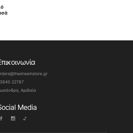
λό
υσά
Επικοινωνία
rders@thedreamstore.gr
3840 22787
ωσάνδρα, Αριδαία
Social Media