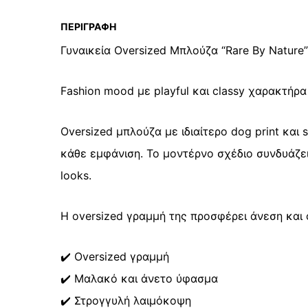
ΠΕΡΙΓΡΑΦΉ
Γυναικεία Oversized Μπλούζα “Rare By Nature”
Fashion mood με playful και classy χαρακτήρα
Oversized μπλούζα με ιδιαίτερο dog print και s
κάθε εμφάνιση. Το μοντέρνο σχέδιο συνδυάζει c
looks.
Η oversized γραμμή της προσφέρει άνεση και c
✔️ Oversized γραμμή
✔️ Μαλακό και άνετο ύφασμα
✔️ Στρογγυλή λαιμόκοψη