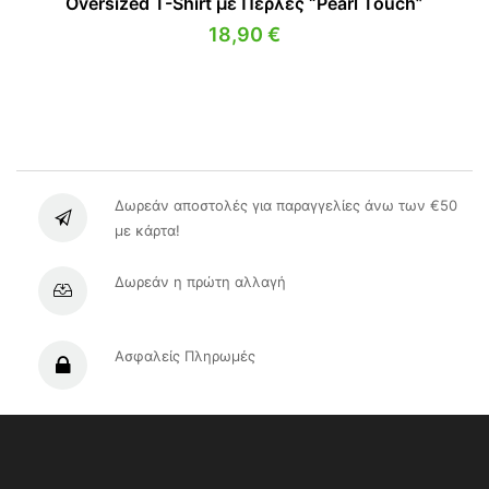
Oversized T-Shirt με Πέρλες “Pearl Touch”
18,90
€
Δωρεάν αποστολές για παραγγελίες άνω των €50
με κάρτα!
Δωρεάν η πρώτη αλλαγή
Ασφαλείς Πληρωμές