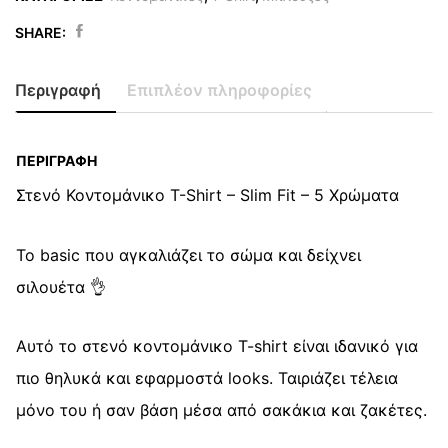
SHARE:
Slim
Fit
Περιγραφή
Επιπλέον πληροφορίες
Basic
T-
Shirt
ΠΕΡΙΓΡΑΦΉ
quantity
Στενό Κοντομάνικο T-Shirt – Slim Fit – 5 Χρώματα
Το basic που αγκαλιάζει το σώμα και δείχνει
σιλουέτα 👌
Αυτό το στενό κοντομάνικο T-shirt είναι ιδανικό για
πιο θηλυκά και εφαρμοστά looks. Ταιριάζει τέλεια
μόνο του ή σαν βάση μέσα από σακάκια και ζακέτες.