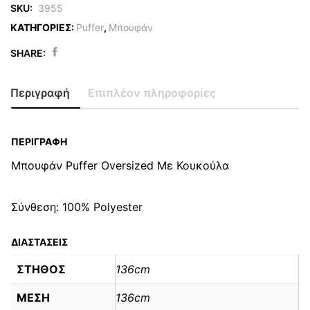
SKU:
3955
ΚΑΤΗΓΟΡΙΕΣ:
Puffer
,
Μπουφάν
SHARE:
Μπουφάν
Puffer
Περιγραφή
Επιπλέον πληροφορίες
Oversized
Με
Κουκούλα
ΠΕΡΙΓΡΑΦΉ
quantity
Μπουφάν Puffer Oversized Με Κουκούλα
Σύνθεση: 100% Polyester
ΔΙΑΣΤΑΣΕΙΣ
ΣΤΗΘΟΣ
136cm
ΜΕΣΗ
136cm