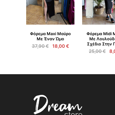
Φόρεμα Maxi Μαύρο
Φόρεμα Midi 
Με Έναν Ώμο
Με Λουλούδι
Σχέδιο Στην 
37,90
€
18,00
€
Original
Η
25,00
€
8,
price
τρέχουσα
Or
was:
τιμή
pr
37,90 €.
είναι:
wa
18,00 €.
25