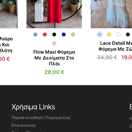
Μαύρο
Lace Detail M
 Και
Φόρεμα Με Ζ
Πλάτη
Flow Maxi Φόρεμα
34,90
€
19,
Με Δεσίματα Στο
00
€
Orig
Πλάι
iginal
Η
pric
ice
τρέχουσα
28,00
€
was
s:
τιμή
34,9
,00 €.
είναι:
8,00 €.
Χρήσιμα Links
Παρακολούθηση Παραγγελίας
o
Επικοινωνία
2