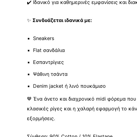
✔️ Ιδανικό για καθημερινές εμφανίσεις και δι
✨
Συνδυάζεται ιδανικά με:
Sneakers
Flat σανδάλια
Εσπαντρίγιες
Ψάθινη τσάντα
Denim jacket ή λινό πουκάμισο
🤎 Ένα άνετο και διαχρονικό midi φόρεμα που
κλασικές ρίγες και η χαλαρή εφαρμογή το κάνο
εξορμήσεις.
Σύνθεση: 90% Cotton / 10% Elastane