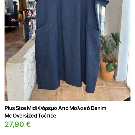
ΜΠΛΟΎΖΕΣ
ΟΛΌΣΩΜΑ
ΜΠΟΥΦΆΝ
ΠΑΝΤΕΛΌΝΙ
ΟΛΌΣΩΜΑ
ΠΑΝΩΦΌΡΙΑ
ΠΑΝΤΕΛΌΝΙ
ΠΟΥΚΆΜΙΣΑ
ΠΑΝΩΦΌΡΙΑ
ΣΑΚΆΚΙΑ
ΠΟΥΚΆΜΙΣΑ
ΣΕΤ
ΣΑΚΆΚΙΑ
ΦΟΡΈΜΑΤΑ
ΣΕΤ
ΦΌΡΜΕΣ
ΦΟΡΈΜΑΤΑ
ΦΟΎΣΤΕΣ
Plus Size Midi Φόρεμα Από Μαλακό Denim
ΦΌΡΜΕΣ
Με Oversized Τσέπες
27,90
€
ΦΟΎΣΤΕΣ