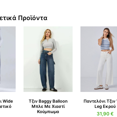
ετικά Προϊόντα
ι Wide
Τζιν Baggy Balloon
Παντελόνι Τζιν
στικό
Μπλε Με Χιαστί
Leg Εκρού
Κούμπωμα
31,90
€