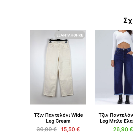
Σχ
ΕΞΑΝΤΛΉΘΗΚΕ
Τζιν Παντελόνι Wide
Τζιν Παντελόν
Leg Cream
Leg Μπλε Ελα
30,90
€
15,50
€
26,90
€