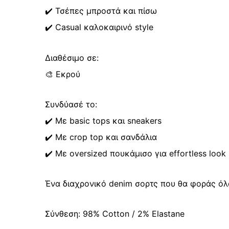
✔️ Τσέπες μπροστά και πίσω
✔️ Casual καλοκαιρινό style
Διαθέσιμο σε:
🎨 Εκρού
Συνδύασέ το:
✔️ Με basic tops και sneakers
✔️ Με crop top και σανδάλια
✔️ Με oversized πουκάμισο για effortless look
Ένα διαχρονικό denim σορτς που θα φοράς όλο
Σύνθεση: 98% Cotton / 2% Elastane