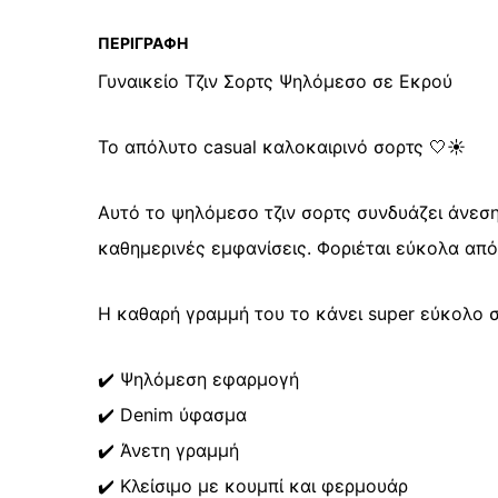
ΠΕΡΙΓΡΑΦΉ
Γυναικείο Τζιν Σορτς Ψηλόμεσο σε Εκρού
Το απόλυτο casual καλοκαιρινό σορτς 🤍☀️
Αυτό το ψηλόμεσο τζιν σορτς συνδυάζει άνεση 
καθημερινές εμφανίσεις. Φοριέται εύκολα από
Η καθαρή γραμμή του το κάνει super εύκολο σ
✔️ Ψηλόμεση εφαρμογή
✔️ Denim ύφασμα
✔️ Άνετη γραμμή
✔️ Κλείσιμο με κουμπί και φερμουάρ