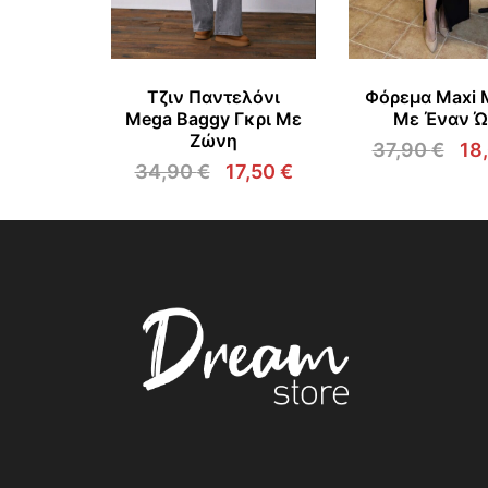
Τζιν Παντελόνι
Φόρεμα Maxi 
Mega Baggy Γκρι Με
Με Έναν 
Ζώνη
37,90
€
18
Ori
34,90
€
17,50
€
pri
Original
Η
wa
price
τρέχουσα
37,
was:
τιμή
34,90 €.
είναι:
17,50 €.