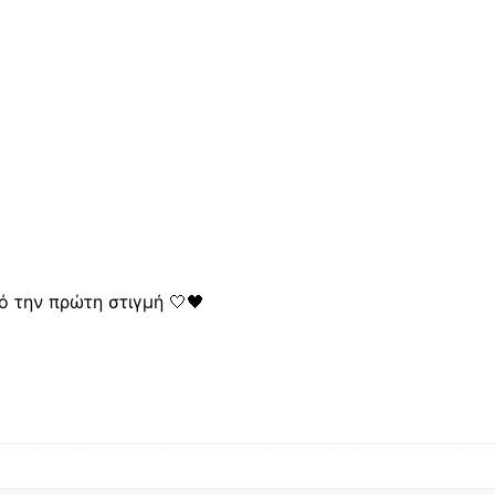
ό την πρώτη στιγμή 🤍🖤