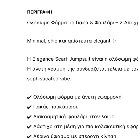
ΠΕΡΙΓΡΑΦΉ
Ολόσωμη Φόρμα με Γιακά & Φουλάρι – 2 Αποχ
Minimal, chic και απίστευτα elegant ✨
Η Elegance Scarf Jumpsuit είναι η ολόσωμη φ
Η άνετη γραμμή της συνδυάζεται τέλεια με τον
sophisticated vibe.
✔️ Ολόσωμη φόρμα με άνετη εφαρμογή
✔️ Γιακάς πουκάμισου
✔️ Διακοσμητικό φουλάρι στον λαιμό
✔️ Λάστιχο στη μέση για πιο κολακευτική εφα
✔️ Αέρινο ύφασμα με υπέροχη κίνηση