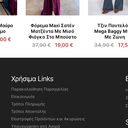
Μαύρο
Φόρεμα Maxi Σατέν
Τζιν Παντελό
Ώμο
Ματζέντα Με Μισό
Mega Baggy Μ
Φιόγκο Στο Μπούστο
Με Ζώνη
,00
€
ginal
Η
37,90
€
19,00
€
34,90
€
17,
ce
τρέχουσα
Original
Η
Orig
s:
τιμή
price
τρέχουσα
pric
90 €.
είναι:
was:
τιμή
was
18,00 €.
37,90 €.
είναι:
34,
19,00 €.
Χρήσιμα Links
Παρακολούθηση Παραγγελίας
o
Επικοινωνία
2
Τρόποι Πληρωμής
Σ
Τρόποι Αποστολής
Επιστροφές Προϊόντων και Ακυρώσεις
Υπαναχώρηση από Αγορά