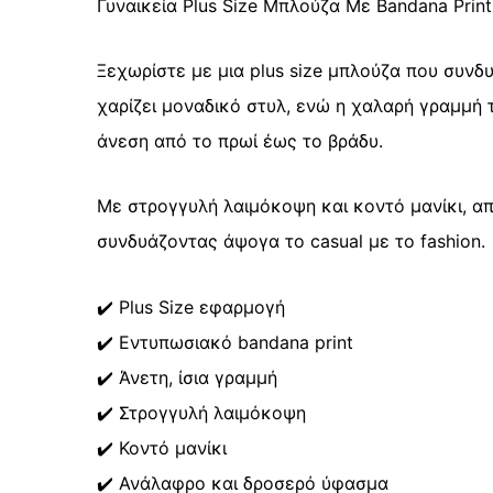
Γυναικεία Plus Size Μπλούζα Με Bandana Print
Ξεχωρίστε με μια plus size μπλούζα που συνδ
χαρίζει μοναδικό στυλ, ενώ η χαλαρή γραμμ
άνεση από το πρωί έως το βράδυ.
Με στρογγυλή λαιμόκοψη και κοντό μανίκι, απ
συνδυάζοντας άψογα το casual με το fashion.
✔️ Plus Size εφαρμογή
✔️ Εντυπωσιακό bandana print
✔️ Άνετη, ίσια γραμμή
✔️ Στρογγυλή λαιμόκοψη
✔️ Κοντό μανίκι
✔️ Ανάλαφρο και δροσερό ύφασμα