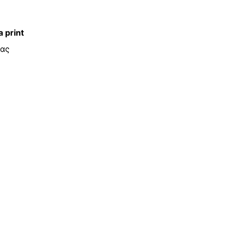
 print
τας