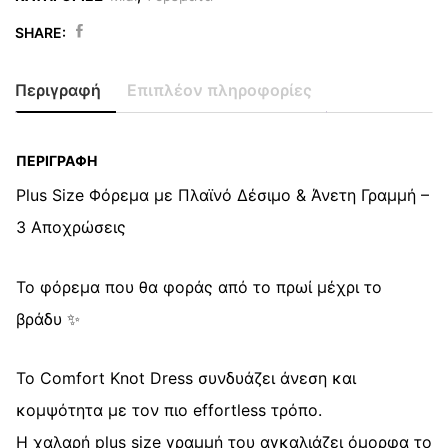
SHARE:
Comfort
Knot
Περιγραφή
Επιπλέον πληροφορίες
Plus
Size
Dress
ΠΕΡΙΓΡΑΦΉ
quantity
Plus Size Φόρεμα με Πλαϊνό Δέσιμο & Άνετη Γραμμή –
3 Αποχρώσεις
Το φόρεμα που θα φοράς από το πρωί μέχρι το
βράδυ ✨
Το Comfort Knot Dress συνδυάζει άνεση και
κομψότητα με τον πιο effortless τρόπο.
Η χαλαρή plus size γραμμή του αγκαλιάζει όμορφα το