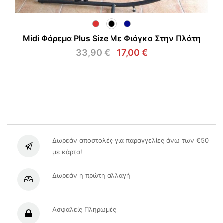
Midi Φόρεμα Plus Size Με Φιόγκο Στην Πλάτη
33,90
€
17,00
€
Original
Η
price
τρέχουσα
was:
τιμή
33,90 €.
είναι:
17,00 €.
Δωρεάν αποστολές για παραγγελίες άνω των €50
με κάρτα!
Δωρεάν η πρώτη αλλαγή
Ασφαλείς Πληρωμές