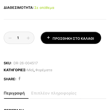
ΔΙΑΘΕΣΙΜΟΤΗΤΑ:
Σε απόθεμα
ΠΡΟΣΘΉΚΗ ΣΤΟ ΚΑΛΆΘΙ
SKU:
DR-26-004517
ΚΑΤΗΓΟΡΙΕΣ:
Midi
,
Φορέματα
SHARE:
Plus
Size
Περιγραφή
Επιπλέον πληροφορίες
Midi
Φόρεμα
Από