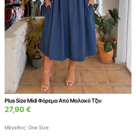
ΜΠΛΟΎΖΕΣ
ΟΛΌΣΩΜΑ
ΜΠΟΥΦΆΝ
ΠΑΝΤΕΛΌΝΙ
ΟΛΌΣΩΜΑ
ΠΑΝΩΦΌΡΙΑ
ΠΑΝΤΕΛΌΝΙ
ΠΟΥΚΆΜΙΣΑ
ΠΑΝΩΦΌΡΙΑ
ΣΑΚΆΚΙΑ
ΠΟΥΚΆΜΙΣΑ
ΣΕΤ
ΣΑΚΆΚΙΑ
ΦΟΡΈΜΑΤΑ
ΣΕΤ
ΦΌΡΜΕΣ
Plus Size Midi Φόρεμα Από Μαλακό Τζιν
ΦΟΡΈΜΑΤΑ
ΦΟΎΣΤΕΣ
27,90
€
ΦΌΡΜΕΣ
ΦΟΎΣΤΕΣ
Μέγεθος: One Size