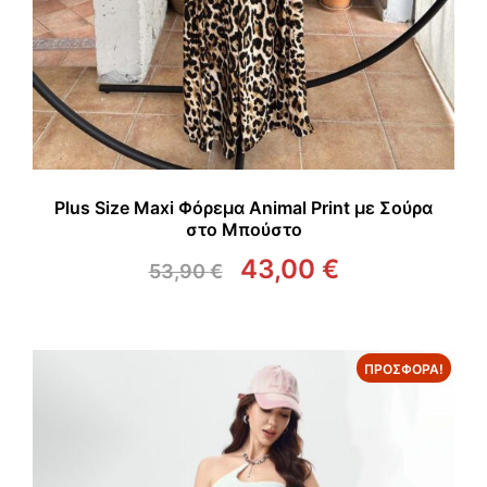
Plus Size Maxi Φόρεμα Animal Print με Σούρα
στο Μπούστο
43,00
€
53,90
€
Original
Η
price
τρέχουσα
was:
τιμή
53,90 €.
είναι:
ΠΡΟΣΦΟΡΆ!
43,00 €.