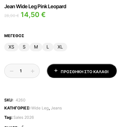
Jean Wide Leg Pink Leopard
14,50
€
28,90
€
ΜΈΓΕΘΟΣ
XS
S
M
L
XL
ΠΡΟΣΘΉΚΗ ΣΤΟ ΚΑΛΆΘΙ
SKU:
4260
ΚΑΤΗΓΟΡΙΕΣ:
Wide Leg
,
Jeans
Tag:
Sales 2026