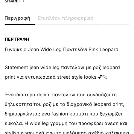
SHARE:
Original
Η
Jean
price
τρέχουσα
Wide
Περιγραφή
Επιπλέον πληροφορίες
was:
τιμή
Leg
28,90 €.
είναι:
Pink
14,50 €.
Leopard
ΠΕΡΙΓΡΑΦΉ
quantity
Γυναικείο Jean Wide Leg Παντελόνι Pink Leopard
Statement jean wide leg παντελόνι με ροζ leopard
print για εντυπωσιακά street style looks 💕🐆
Ένα ιδιαίτερο denim παντελόνι που συνδυάζει τη
θηλυκότητα του ροζ με το διαχρονικό leopard print,
δημιουργώντας ένα fashion κομμάτι που ξεχωρίζει
εύκολα. Η wide leg γραμμή του προσφέρει άνεση και
stylish εφαρμογή ενώ το ψηλόμεσο σχέδιο κολακεύει