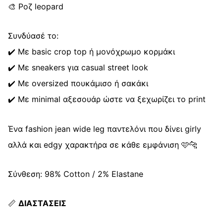
🎨 Ροζ leopard
Συνδύασέ το:
✔️ Με basic crop top ή μονόχρωμο κορμάκι
✔️ Με sneakers για casual street look
✔️ Με oversized πουκάμισο ή σακάκι
✔️ Με minimal αξεσουάρ ώστε να ξεχωρίζει το print
Ένα fashion jean wide leg παντελόνι που δίνει girly
αλλά και edgy χαρακτήρα σε κάθε εμφάνιση 🩷🐆
Σύνθεση: 98% Cotton / 2% Elastane
📏
ΔΙΑΣΤΑΣΕΙΣ