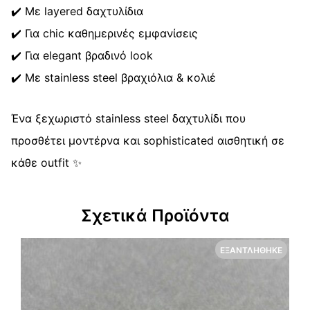
✔️ Με layered δαχτυλίδια
✔️ Για chic καθημερινές εμφανίσεις
✔️ Για elegant βραδινό look
✔️ Με stainless steel βραχιόλια & κολιέ
Ένα ξεχωριστό stainless steel δαχτυλίδι που
προσθέτει μοντέρνα και sophisticated αισθητική σε
κάθε outfit ✨
Σχετικά Προϊόντα
ΕΞΑΝΤΛΉΘΗΚΕ