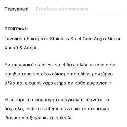
Εύκαμπτο
Stainless
Περιγραφή
Επιπλέον πληροφορίες
Steel
Coin
Δαχτυλίδι
ΠΕΡΙΓΡΑΦΉ
quantity
Γυναικείο Εύκαμπτο Stainless Steel Coin Δαχτυλίδι σε
Χρυσό & Ασημί
Εντυπωσιακό stainless steel δαχτυλίδι με coin detail
και ιδιαίτερο spiral σχεδιασμό που δίνει μοντέρνο
αλλά και elegant χαρακτήρα σε κάθε εμφάνιση ✨
Η εύκαμπτη εφαρμογή του αγκαλιάζει άνετα το
δάχτυλο, ενώ το statement σχέδιό του το κάνει
ιδανικό για ξεχωριστά looks 💫