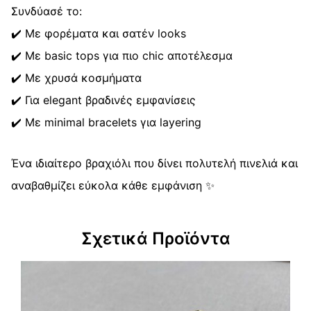
Συνδύασέ το:
✔️ Με φορέματα και σατέν looks
✔️ Με basic tops για πιο chic αποτέλεσμα
✔️ Με χρυσά κοσμήματα
✔️ Για elegant βραδινές εμφανίσεις
✔️ Με minimal bracelets για layering
Ένα ιδιαίτερο βραχιόλι που δίνει πολυτελή πινελιά και
αναβαθμίζει εύκολα κάθε εμφάνιση ✨
Σχετικά Προϊόντα