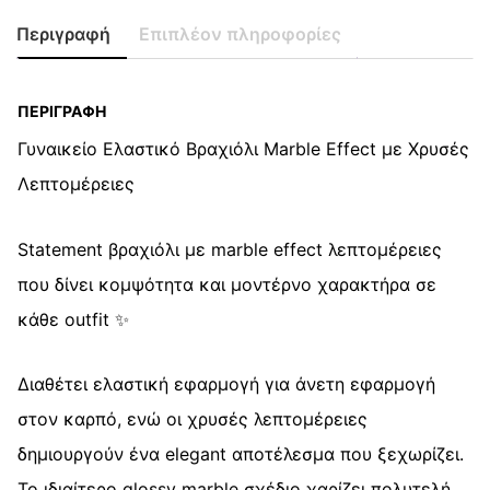
Ελαστικό
Βραχιόλι
Περιγραφή
Επιπλέον πληροφορίες
Marble
Effect
quantity
ΠΕΡΙΓΡΑΦΉ
Γυναικείο Ελαστικό Βραχιόλι Marble Effect με Χρυσές
Λεπτομέρειες
Statement βραχιόλι με marble effect λεπτομέρειες
που δίνει κομψότητα και μοντέρνο χαρακτήρα σε
κάθε outfit ✨
Διαθέτει ελαστική εφαρμογή για άνετη εφαρμογή
στον καρπό, ενώ οι χρυσές λεπτομέρειες
δημιουργούν ένα elegant αποτέλεσμα που ξεχωρίζει.
Το ιδιαίτερο glossy marble σχέδιο χαρίζει πολυτελή