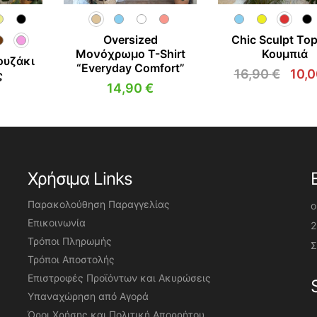
Oversized
Chic Sculpt To
Μονόχρωμο T-Shirt
Κουμπιά
ουζάκι
“Everyday Comfort”
16,90
€
10,
ς
Orig
14,90
€
pric
was
16,9
Χρήσιμα Links
Παρακολούθηση Παραγγελίας
o
Επικοινωνία
2
Τρόποι Πληρωμής
Σ
Τρόποι Αποστολής
Επιστροφές Προϊόντων και Ακυρώσεις
Υπαναχώρηση από Αγορά
Όροι Χρήσης και Πολιτική Απορρήτου