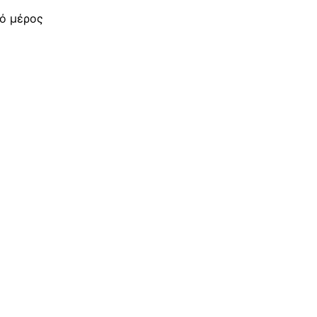
νό μέρος