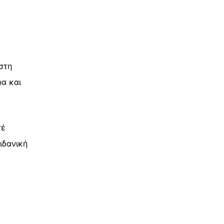
στη
ρα και
τέ
ιδανική