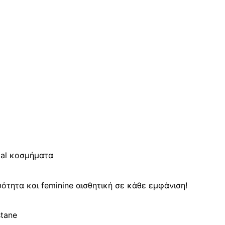
mal κοσμήματα
τητα και feminine αισθητική σε κάθε εμφάνιση!
stane