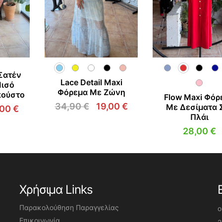
Σατέν
Lace Detail Maxi
ισό
Φόρεμα Με Ζώνη
πούστο
Flow Maxi Φόρ
34,90
€
19,00
€
Με Δεσίματα 
,00
€
Original
Η
Πλάι
ginal
Η
price
τρέχουσα
ce
τρέχουσα
28,00
€
was:
τιμή
s:
τιμή
34,90 €.
είναι:
90 €.
είναι:
19,00 €.
19,00 €.
Χρήσιμα Links
Παρακολούθηση Παραγγελίας
o
Επικοινωνία