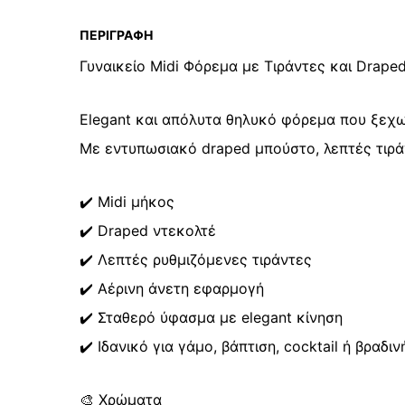
ΠΕΡΙΓΡΑΦΉ
Γυναικείο Midi Φόρεμα με Τιράντες και Drape
Elegant και απόλυτα θηλυκό φόρεμα που ξεχωρ
Με εντυπωσιακό draped μπούστο, λεπτές τιρά
✔️ Midi μήκος
✔️ Draped ντεκολτέ
✔️ Λεπτές ρυθμιζόμενες τιράντες
✔️ Αέρινη άνετη εφαρμογή
✔️ Σταθερό ύφασμα με elegant κίνηση
✔️ Ιδανικό για γάμο, βάπτιση, cocktail ή βραδι
🎨 Χρώματα