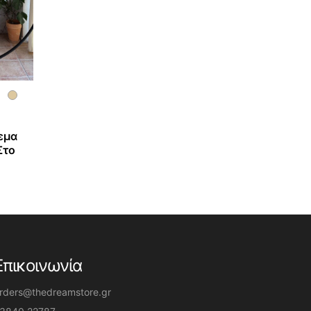
εμα
Στο
Επικοινωνία
rders@thedreamstore.gr