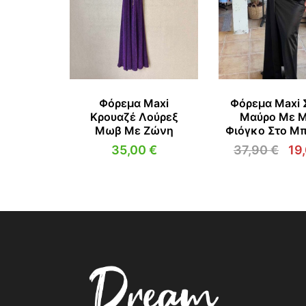
Φόρεμα Maxi
Φόρεμα Maxi 
Κρουαζέ Λούρεξ
Μαύρο Με Μ
Μωβ Με Ζώνη
Φιόγκο Στο Μ
35,00
€
37,90
€
19
Ori
pri
wa
37,