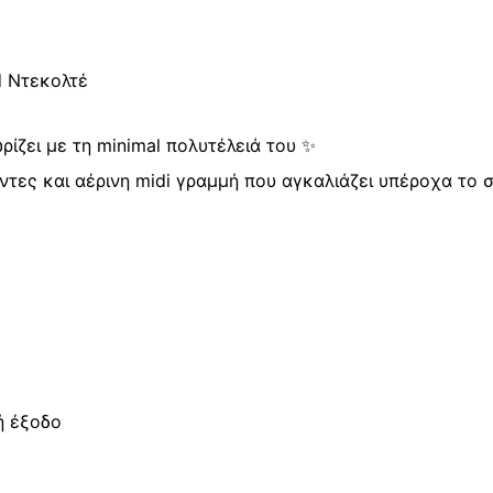
Τιράντες
quantity
d Ντεκολτέ
ίζει με τη minimal πολυτέλειά του ✨
ντες και αέρινη midi γραμμή που αγκαλιάζει υπέροχα το 
νή έξοδο