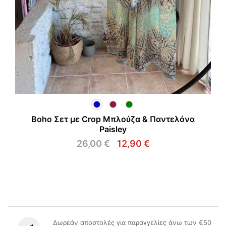
Boho Σετ με Crop Μπλούζα & Παντελόνα
Paisley
26,00
€
12,90
€
Original
Η
price
τρέχουσα
was:
τιμή
26,00 €.
είναι:
12,90 €.
Δωρεάν αποστολές για παραγγελίες άνω των €50