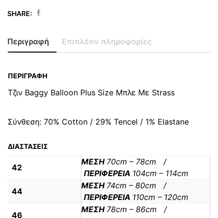
SHARE:
Original
Η
Τζιν
price
τρέχουσα
Baggy
Περιγραφή
Επιπλέον πληροφορίες
was:
τιμή
Balloon
32,90 €.
είναι:
Plus
16,50 €.
Size
ΠΕΡΙΓΡΑΦΉ
Μπλε
Τζιν Baggy Balloon Plus Size Μπλε Με Strass
Με
Strass
Σύνθεση: 70% Cotton / 29% Tencel / 1% Elastane
quantity
ΔΙΑΣΤΑΣΕΙΣ
ΜΕΣΗ
70cm – 78cm /
42
ΠΕΡΙΦΕΡΕΙΑ
104cm – 114cm
ΜΕΣΗ
74cm – 80cm /
44
ΠΕΡΙΦΕΡΕΙΑ
110cm – 120cm
ΜΕΣΗ
78cm – 86cm /
46