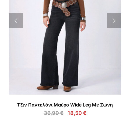
Τζιν Παντελόνι Μαύρο Wide Leg Με Ζώνη
36,90
€
18,50
€
Original
Η
price
τρέχουσα
was:
τιμή