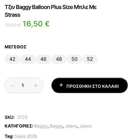
Τζιν Baggy Balloon Plus Size Μπλε Με
Strass
16,50
€
32,90
€
ΜΈΓΕΘΟΣ
42
44
46
48
50
52
ΠΡΟΣΘΉΚΗ ΣΤΟ ΚΑΛΆΘΙ
SKU:
3723
ΚΑΤΗΓΟΡΙΕΣ:
Baggy
,
Baggy
,
Jeans
,
Jeans
Tag:
Sales 2026