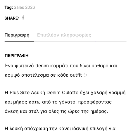
Tag:
Sales 2026
SHARE:
Original
Η
Plus
price
τρέχουσα
Size
Περιγραφή
Επιπλέον πληροφορίες
was:
τιμή
Denim
23,90 €.
είναι:
Culotte
15,00 €.
Λευκή
ΠΕΡΙΓΡΑΦΉ
quantity
Ένα φωτεινό denim κομμάτι που δίνει καθαρό και
κομψό αποτέλεσμα σε κάθε outfit ✨
Η Plus Size Λευκή Denim Culotte έχει χαλαρή γραμμή
και μήκος κάτω από το γόνατο, προσφέροντας
άνεση και στυλ για όλες τις ώρες της ημέρας.
Η λευκή απόχρωση την κάνει ιδανική επιλογή για