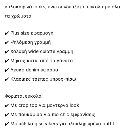
καλοκαιρινά looks, ενώ συνδυάζεται εύκολα με όλα
τα χρώματα.
✔️ Plus size εφαρμογή
✔️ Ψηλόμεση γραμμή
✔️ Χαλαρή wide culotte γραμμή
✔️ Μήκος κάτω από το γόνατο
✔️ Λευκό denim ύφασμα
✔️ Κλασικές τσέπες μπρος-πίσω
Φοριέται εύκολα:
✔️ Με crop top για μοντέρνο look
✔️ Με πουκάμισο για πιο chic εμφανίσεις
✔️ Με πέδιλα ή sneakers για ολοκληρωμένο outfit