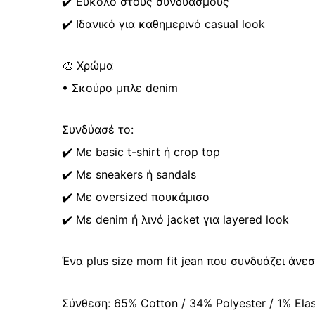
✔️ Εύκολο στους συνδυασμούς
✔️ Ιδανικό για καθημερινό casual look
🎨 Χρώμα
• Σκούρο μπλε denim
Συνδύασέ το:
✔️ Με basic t-shirt ή crop top
✔️ Με sneakers ή sandals
✔️ Με oversized πουκάμισο
✔️ Με denim ή λινό jacket για layered look
Ένα plus size mom fit jean που συνδυάζει άνεσ
Σύνθεση: 65% Cotton / 34% Polyester / 1% Ela