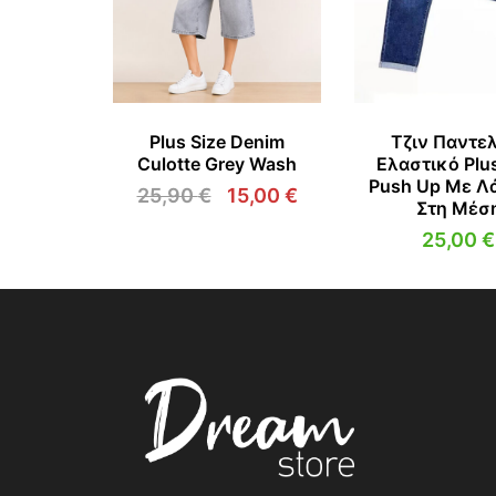
Plus Size Denim
Τζιν Παντε
Culotte Grey Wash
Ελαστικό Plus
Push Up Με Λ
25,90
€
15,00
€
Στη Μέσ
Original
Η
price
τρέχουσα
25,00
€
was:
τιμή
25,90 €.
είναι:
15,00 €.