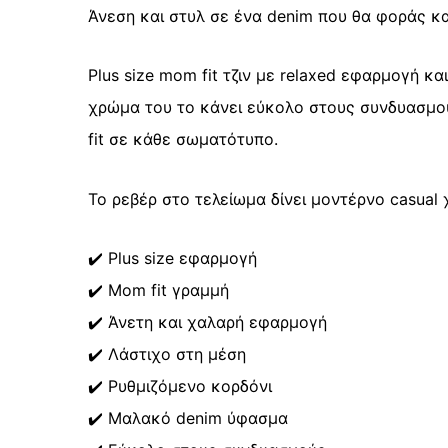
Άνεση και στυλ σε ένα denim που θα φοράς κ
Plus size mom fit τζιν με relaxed εφαρμογή κ
χρώμα του το κάνει εύκολο στους συνδυασμο
fit σε κάθε σωματότυπο.
Το ρεβέρ στο τελείωμα δίνει μοντέρνο casual 
✔️ Plus size εφαρμογή
✔️ Mom fit γραμμή
✔️ Άνετη και χαλαρή εφαρμογή
✔️ Λάστιχο στη μέση
✔️ Ρυθμιζόμενο κορδόνι
✔️ Μαλακό denim ύφασμα