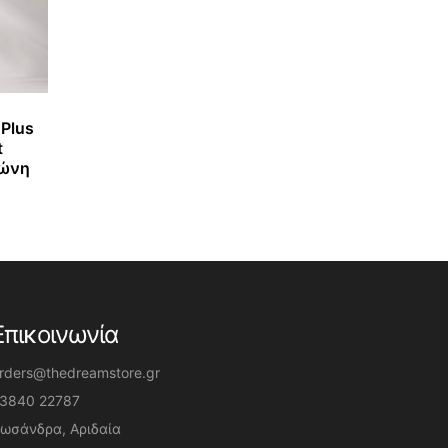
 Plus
t
Ζώνη
Επικοινωνία
rders@thedreamstore.gr
3840 22787
ωσάνδρα, Αριδαία