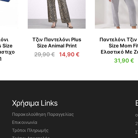
λόνι
Τζιν Παντελόνι Plus
Παντελόνι Τζιν
 Size
Size Animal Print
Size Mom Fi
άστιχο
Ελαστικό Με 
29,90
€
14,90
€
η
Original
Η
31,90
€
price
τρέχουσα
was:
τιμή
29,90 €.
είναι:
14,90 €.
Χρήσιμα Links
Παρακολούθηση Παραγγελίας
o
Επικοινωνία
2
Τρόποι Πληρωμής
Σ