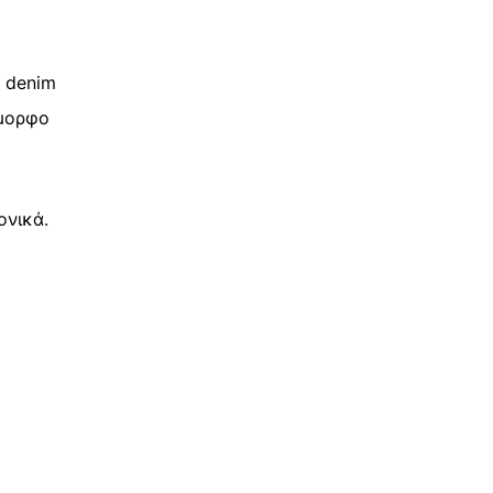
ο denim
όμορφο
ονικά.