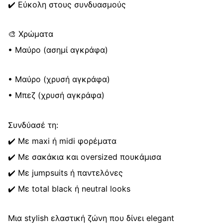
✔️ Εύκολη στους συνδυασμούς
🎨 Χρώματα
• Μαύρο (ασημί αγκράφα)
• Μαύρο (χρυσή αγκράφα)
• Μπεζ (χρυσή αγκράφα)
Συνδύασέ τη:
✔️ Με maxi ή midi φορέματα
✔️ Με σακάκια και oversized πουκάμισα
✔️ Με jumpsuits ή παντελόνες
✔️ Με total black ή neutral looks
Μια stylish ελαστική ζώνη που δίνει elegant