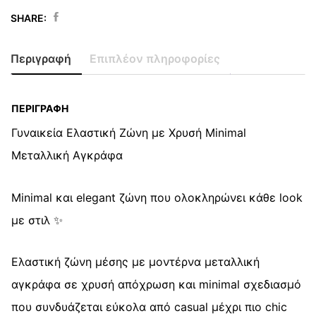
SHARE:
Ελαστική
Ζώνη
Περιγραφή
Επιπλέον πληροφορίες
με
Μεταλλική
Minimal
ΠΕΡΙΓΡΑΦΉ
Αγκράφα
Γυναικεία Ελαστική Ζώνη με Χρυσή Minimal
quantity
Μεταλλική Αγκράφα
Minimal και elegant ζώνη που ολοκληρώνει κάθε look
με στιλ ✨
Ελαστική ζώνη μέσης με μοντέρνα μεταλλική
αγκράφα σε χρυσή απόχρωση και minimal σχεδιασμό
που συνδυάζεται εύκολα από casual μέχρι πιο chic