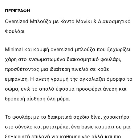
19,90 €.
είναι:
Φουλάρι
10,00 €.
quantity
ΠΕΡΙΓΡΑΦΉ
Oversized Μπλούζα με Κοντό Μανίκι & Διακοσμητικό
Φουλάρι
Minimal και κομψή oversized μπλούζα που ξεχωρίζει
χάρη στο ενσωματωμένο διακοσμητικό φουλάρι,
προσθέτοντας μια ιδιαίτερη πινελιά σε κάθε
εμφάνιση. Η άνετη γραμμή της αγκαλιάζει όμορφα το
σώμα, ενώ το απαλό ύφασμα προσφέρει άνεση και
δροσερή αίσθηση όλη μέρα.
Το φουλάρι με τα διακριτικά σχέδια δίνει χαρακτήρα
στο σύνολο και μετατρέπει ένα basic κομμάτι σε μια
ξεχωριστή επιλογή για καθημερινές αλλά και πιο